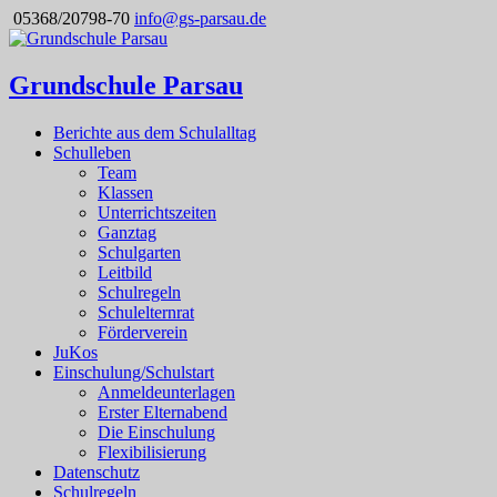
05368/20798-70
info@gs-parsau.de
Grundschule Parsau
Berichte aus dem Schulalltag
Schulleben
Team
Klassen
Unterrichtszeiten
Ganztag
Schulgarten
Leitbild
Schulregeln
Schulelternrat
Förderverein
JuKos
Einschulung/Schulstart
Anmeldeunterlagen
Erster Elternabend
Die Einschulung
Flexibilisierung
Datenschutz
Schulregeln