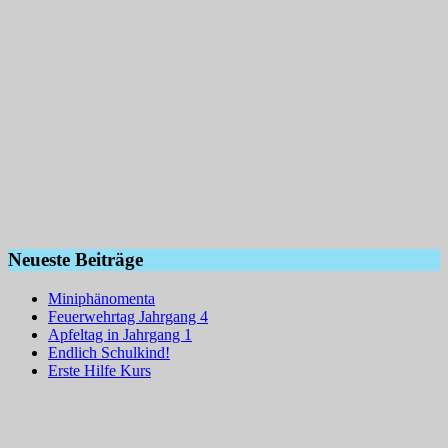
Neueste Beiträge
Miniphänomenta
Feuerwehrtag Jahrgang 4
Apfeltag in Jahrgang 1
Endlich Schulkind!
Erste Hilfe Kurs