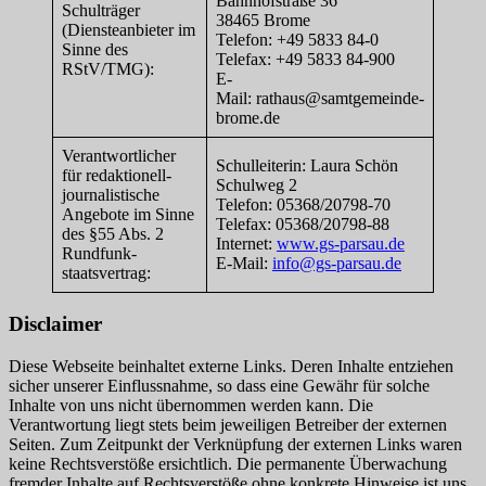
Bahnhofstraße 36
Schulträger
38465 Brome
(Diensteanbieter im
Telefon: +49 5833 84-0
Sinne des
Telefax: +49 5833 84-900
RStV/TMG):
E-
Mail: rathaus@samtgemeinde-
brome.de
Verantwortlicher
Schulleiterin: Laura Schön
für redaktionell-
Schulweg 2
journalistische
Telefon: 05368/20798-70
Angebote im Sinne
Telefax: 05368/20798-88
des §55 Abs. 2
Internet:
www.gs-parsau.de
Rundfunk-
E-Mail:
info@gs-parsau.de
staatsvertrag:
Disclaimer
Diese Webseite beinhaltet externe Links. Deren Inhalte entziehen
sicher unserer Einflussnahme, so dass eine Gewähr für solche
Inhalte von uns nicht übernommen werden kann. Die
Verantwortung liegt stets beim jeweiligen Betreiber der externen
Seiten. Zum Zeitpunkt der Verknüpfung der externen Links waren
keine Rechtsverstöße ersichtlich. Die permanente Überwachung
fremder Inhalte auf Rechtsverstöße ohne konkrete Hinweise ist uns