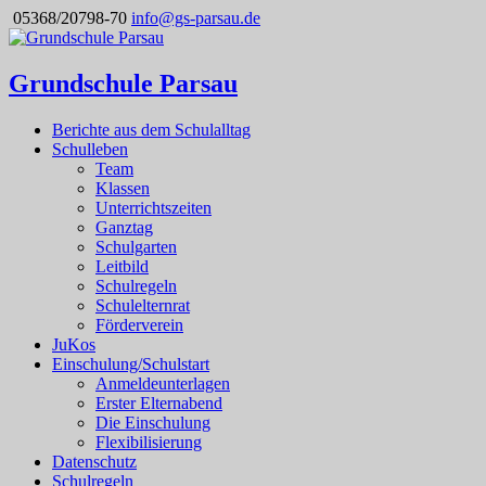
05368/20798-70
info@gs-parsau.de
Grundschule Parsau
Berichte aus dem Schulalltag
Schulleben
Team
Klassen
Unterrichtszeiten
Ganztag
Schulgarten
Leitbild
Schulregeln
Schulelternrat
Förderverein
JuKos
Einschulung/Schulstart
Anmeldeunterlagen
Erster Elternabend
Die Einschulung
Flexibilisierung
Datenschutz
Schulregeln