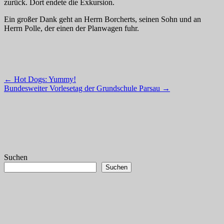
zurück. Dort endete die Exkursion.
Ein großer Dank geht an Herrn Borcherts, seinen Sohn und an
Herrn Polle, der einen der Planwagen fuhr.
Post
←
Hot Dogs: Yummy!
Bundesweiter Vorlesetag der Grundschule Parsau
→
navigation
Suchen
Suchen