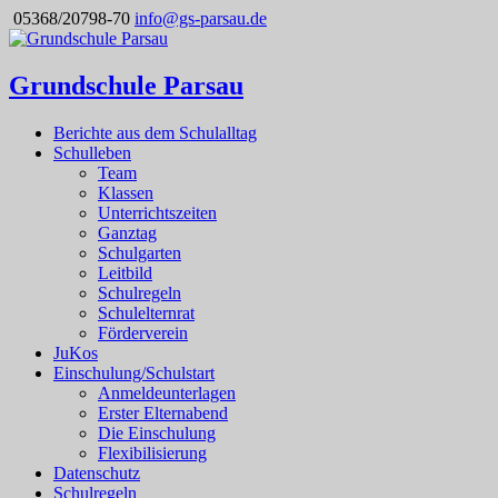
05368/20798-70
info@gs-parsau.de
Grundschule Parsau
Berichte aus dem Schulalltag
Schulleben
Team
Klassen
Unterrichtszeiten
Ganztag
Schulgarten
Leitbild
Schulregeln
Schulelternrat
Förderverein
JuKos
Einschulung/Schulstart
Anmeldeunterlagen
Erster Elternabend
Die Einschulung
Flexibilisierung
Datenschutz
Schulregeln