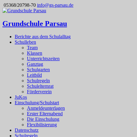
05368/20798-70
info@gs-parsau.de
Grundschule Parsau
Berichte aus dem Schulalltag
Schulleben
Team
Klassen
Unterrichtszeiten
Ganztag
Schulgarten
Leitbild
Schulregeln
Schulelternrat
Förderverein
JuKos
Einschulung/Schulstart
Anmeldeunterlagen
Erster Elternabend
Die Einschulung
Flexibilisierung
Datenschutz
Schulregeln