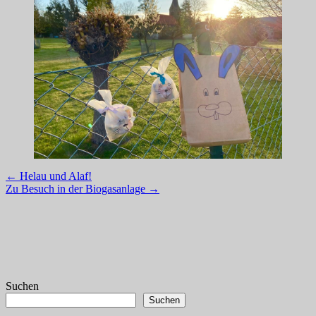
Post
←
Helau und Alaf!
Zu Besuch in der Biogasanlage
→
navigation
Suchen
Suchen