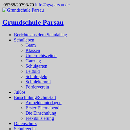
05368/20798-70
info@gs-parsau.de
Grundschule Parsau
Berichte aus dem Schulalltag
Schulleben
Team
Klassen
Unterrichtszeiten
Ganztag
Schulgarten
Leitbild
Schulregeln
Schulelternrat
Förderverein
JuKos
Einschulung/Schulstart
Anmeldeunterlagen
Erster Elternabend
Die Einschulung
Flexibilisierung
Datenschutz
Schulregeln